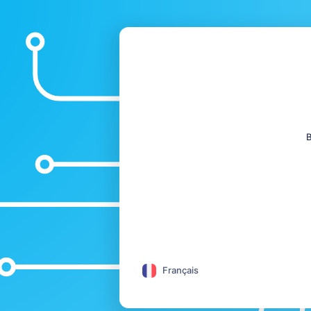
B
Français