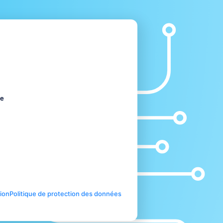
me
tion
Politique de protection des données